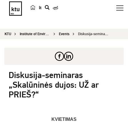
lt
s
e
a
KTU
Institute of Environmental Engineering
Events
Diskusija-seminaras „Skalūninės dujos: UŽ ar PRI...
r
c
h
Diskusija-seminaras
„Skalūninės dujos: UŽ ar
PRIEŠ?“
KVIETIMAS