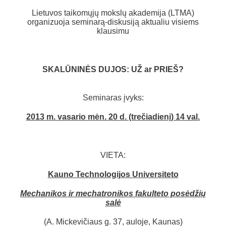
Lietuvos taikomųjų mokslų akademija (LTMA)
organizuoja seminarą-diskusiją aktualiu visiems
klausimu
SKALŪNINĖS DUJOS: UŽ ar PRIEŠ?
Seminaras įvyks:
2013 m. vasario mėn. 20 d. (trečiadienį) 14 val
.
VIETA:
Kauno Technologijos Universiteto
Mechanikos ir mechatronikos
fakulteto posėdžių
salė
(A. Mickevičiaus g. 37, auloje, Kaunas)