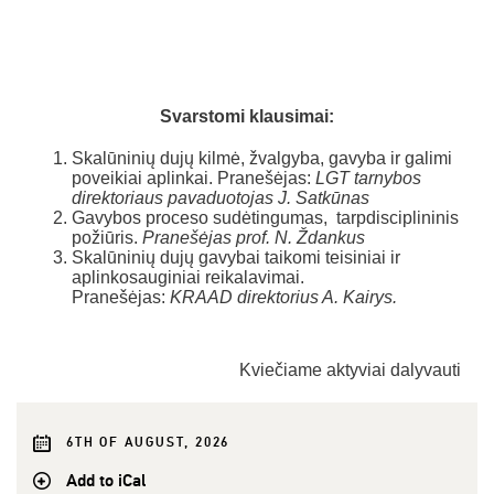
Svarstomi klausimai:
Skalūninių dujų kilmė, žvalgyba, gavyba ir galimi
poveikiai aplinkai. Pranešėjas:
LGT tarnybos
direktoriaus pavaduotojas
J. Satkūnas
Gavybos proceso sudėtingumas, tarpdisciplininis
požiūris.
Pranešėjas prof. N. Ždankus
Skalūninių dujų gavybai taikomi teisiniai ir
aplinkosauginiai reikalavimai.
Pranešėjas:
KRAAD direktorius A. Kairys.
Kviečiame aktyviai dalyvauti
6TH OF AUGUST, 2026
Add to iCal