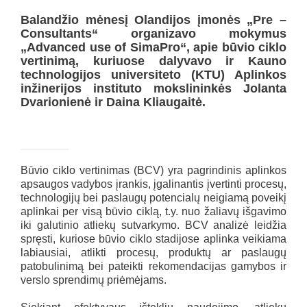
Balandžio mėnesį Olandijos įmonės „Pre –
Consultants“ organizavo mokymus
„
Advanced use of SimaPro
“, apie būvio ciklo
vertinimą, kuriuose dalyvavo ir Kauno
technologijos universiteto (KTU) Aplinkos
inžinerijos instituto mokslininkės Jolanta
Dvarionienė ir Daina Kliaugaitė.
Būvio ciklo vertinimas (BCV) yra pagrindinis aplinkos
apsaugos vadybos įrankis, įgalinantis įvertinti procesų,
technologijų bei paslaugų potencialų neigiamą poveikį
aplinkai per visą būvio ciklą, t.y. nuo žaliavų išgavimo
iki galutinio atliekų sutvarkymo. BCV analizė leidžia
spręsti, kuriose būvio ciklo stadijose aplinka veikiama
labiausiai, atlikti procesų, produktų ar paslaugų
patobulinimą bei pateikti rekomendacijas gamybos ir
verslo sprendimų priėmėjams.