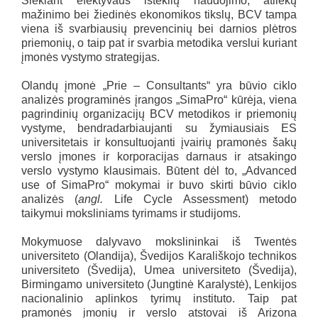
Siekiant efektyvaus išteklių naudojimo, atliekų
mažinimo bei žiedinės ekonomikos tikslų, BCV tampa
viena iš svarbiausių prevencinių bei darnios plėtros
priemonių, o taip pat ir svarbia metodika verslui kuriant
įmonės vystymo strategijas.
Olandų įmonė „Prie – Consultants“ yra būvio ciklo
analizės programinės įrangos „SimaPro“ kūrėja, viena
pagrindinių organizacijų BCV metodikos ir priemonių
vystyme, bendradarbiaujanti su žymiausiais ES
universitetais ir konsultuojanti įvairių pramonės šakų
verslo įmones ir korporacijas darnaus ir atsakingo
verslo vystymo klausimais. Būtent dėl to, „Advanced
use of SimaPro“ mokymai ir buvo skirti būvio ciklo
analizės (
angl.
Life Cycle Assessment) metodo
taikymui moksliniams tyrimams ir studijoms.
Mokymuose dalyvavo mokslininkai iš Twentės
universiteto (Olandija), Švedijos Karališkojo technikos
universiteto (Švedija), Umea universiteto (Švedija),
Birmingamo universiteto (Jungtinė Karalystė), Lenkijos
nacionalinio aplinkos tyrimų instituto. Taip pat
pramonės įmonių ir verslo atstovai iš Arizona