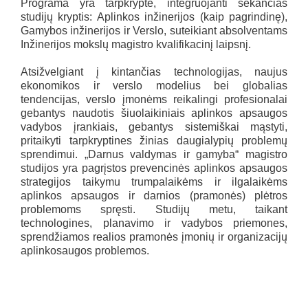
Programa yra tarpkryptė, integruojanti sekančias
studijų kryptis: Aplinkos inžinerijos (kaip pagrindinę),
Gamybos inžinerijos ir Verslo, suteikiant absolventams
Inžinerijos mokslų magistro kvalifikacinį laipsnį.
Atsižvelgiant į kintančias technologijas, naujus
ekonomikos ir verslo modelius bei globalias
tendencijas, verslo įmonėms reikalingi profesionalai
gebantys naudotis šiuolaikiniais aplinkos apsaugos
vadybos įrankiais, gebantys sistemiškai mąstyti,
pritaikyti tarpkryptines žinias daugialypių problemų
sprendimui. „Darnus valdymas ir gamyba“ magistro
studijos yra pagrįstos prevencinės aplinkos apsaugos
strategijos taikymu trumpalaikėms ir ilgalaikėms
aplinkos apsaugos ir darnios (pramonės) plėtros
problemoms spręsti. Studijų metu, taikant
technologines, planavimo ir vadybos priemones,
sprendžiamos realios pramonės įmonių ir organizacijų
aplinkosaugos problemos.