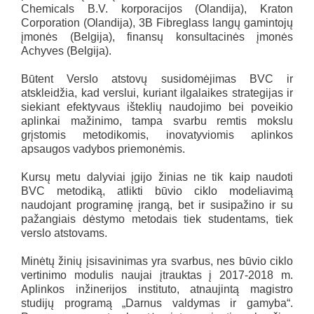
Chemicals B.V. korporacijos (Olandija), Kraton
Corporation (Olandija), 3B Fibreglass langų gamintojų
įmonės (Belgija), finansų konsultacinės įmonės
Achyves (Belgija).
Būtent Verslo atstovų susidomėjimas BVC ir
atskleidžia, kad verslui, kuriant ilgalaikes strategijas ir
siekiant efektyvaus išteklių naudojimo bei poveikio
aplinkai mažinimo, tampa svarbu remtis mokslu
grįstomis metodikomis, inovatyviomis aplinkos
apsaugos vadybos priemonėmis.
Kursų metu dalyviai įgijo žinias ne tik kaip naudoti
BVC metodiką, atlikti būvio ciklo modeliavimą
naudojant programinę įrangą, bet ir susipažino ir su
pažangiais dėstymo metodais tiek studentams, tiek
verslo atstovams.
Minėtų žinių įsisavinimas yra svarbus, nes būvio ciklo
vertinimo modulis naujai įtrauktas į 2017-2018 m.
Aplinkos inžinerijos instituto, atnaujintą magistro
studijų programą „Darnus valdymas ir gamyba“.