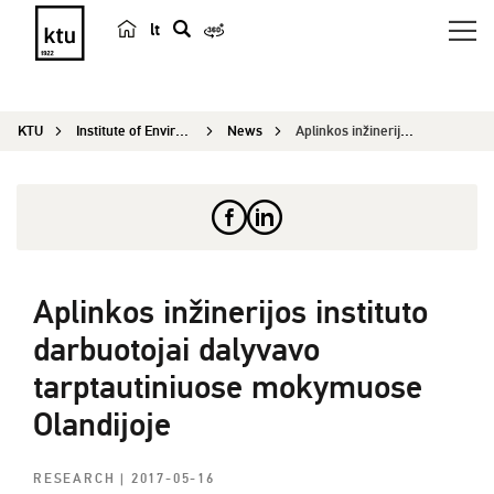
lt
s
e
a
KTU
Institute of Environmental Engineering
News
Aplinkos inžinerijos instituto darbuotojai dalyv...
r
c
h
Aplinkos inžinerijos instituto
darbuotojai dalyvavo
tarptautiniuose mokymuose
Olandijoje
RESEARCH
| 2017-05-16