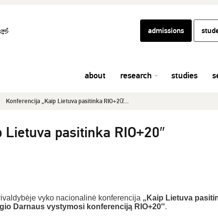
admissions
stud
about
research
studies
s
Konferencija „Kaip Lietuva pasitinka RIO+20̸...
p Lietuva pasitinka RIO+20″
valdybėje vyko nacionalinė konferencija
„Kaip Lietuva pasiti
ygio Darnaus vystymosi konferenciją RIO+20″
.