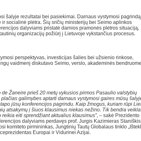
si šalyje rezultatai bei pasiekimai. Darnaus vystymosi pagrindą
 socialinė plėtra. Šių sričių ministerijų bei Seimo aplinkos
rencijos dalyviams pristatė darnios pramonės plėtros situaciją,
tautinių organizacijų požiūrį į Lietuvoje vykstančius procesus.
tymosi perspektyvas, investicijas šalies bei užsienio rinkose,
jungų vaidmenį diskutavo Seimo, verslo, akademinės bendruom
io de Žaneire prieš 20 metų vykusios pirmos Pasaulio valstybių
ip plačias galimybes aptarti darnaus vystymosi gaires mūsų šalyj
r tapo jūsų konferencijos pagrindu. Kaip žmogus, kuriam rūpi Li
mių atsakymų į šiuos klausimus niekas nežino. Tik bendra veikla 
 reikia eiti sprendžiant aktualius klausimus”
, – sakė Prezidento
rencijos dalyviams perdavęs prof. Jurgis Kazimieras Staniškis
i komiteto pirmininkas, Jungtinių Tautų Globalaus tinklo „Ištek
ceprezidentas Europai ir Vidurinei Azijai.