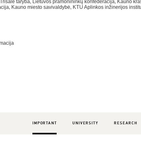
 Trišalė taryba, Lietuvos pramonininkų konfederacija, Kauno kra
cija, Kauno miesto savivaldybė, KTU Aplinkos inžinerijos instit
macija
IMPORTANT
UNIVERSITY
RESEARCH