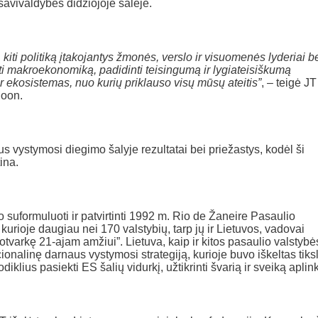
avivaldybės didžiojoje salėje.
kiti politiką įtakojantys žmonės, verslo ir visuomenės lyderiai b
ti makroekonomiką, padidinti teisingumą ir lygiateisiškumą
ir ekosistemas, nuo kurių priklauso visų mūsų ateitis”
, – teigė JT
Moon.
s vystymosi diegimo šalyje rezultatai bei priežastys, kodėl ši
ina.
suformuluoti ir patvirtinti 1992 m. Rio de Žaneire Pasaulio
kurioje daugiau nei 170 valstybių, tarp jų ir Lietuvos, vadovai
otvarkę 21-ajam amžiui”. Lietuva, kaip ir kitos pasaulio valstybė
ionalinę darnaus vystymosi strategiją, kurioje buvo iškeltas tiks
iklius pasiekti ES šalių vidurkį, užtikrinti švarią ir sveiką aplink