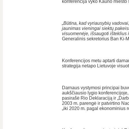
konferencija vyko Kauno miesto s
„Būtina, kad vyriausybių vadovai, 
jaunimas vieningai siektų pakeis
visuomenėje, išsaugoti išteklius 
Generalinis sekretorius Ban Ki-
Konferencijos metu aptarti darnau
strategija netapo Lietuvoje visuot
Darnaus vystymosi principai buvo 
aukščiausio lygio konferencijoje, 
pasirašė Rio Deklaraciją ir „Darb
2003 m. parengė ir patvirtino Nac
„iki 2020 m. pagal ekonominius rod