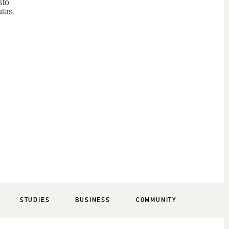
što
utas.
STUDIES
BUSINESS
COMMUNITY