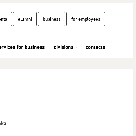
ents
alumni
business
for employees
ervices for business
divisions
contacts
nka