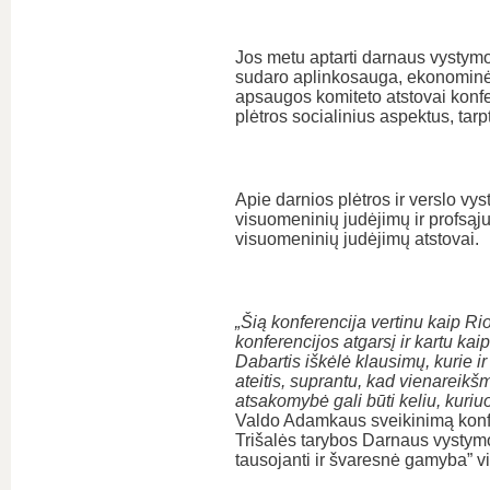
Jos metu aptarti darnaus vystymo
sudaro aplinkosauga, ekonominė ir
apsaugos komiteto atstovai konfe
plėtros socialinius aspektus, tarp
Apie darnios plėtros ir verslo vys
visuomeninių judėjimų ir profsą
visuomeninių judėjimų atstovai.
„Šią konferencija vertinu kaip R
konferencijos atgarsį ir kartu ka
Dabartis iškėlė klausimų, kurie i
ateitis, suprantu, kad vienareikš
atsakomybė gali būti keliu, kuriuo
Valdo Adamkaus sveikinimą konfe
Trišalės tarybos Darnaus vystymos
tausojanti ir švaresnė gamyba” vi