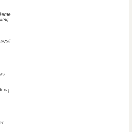
rašėme
kiekį
pęsti
mas
etimą
LR