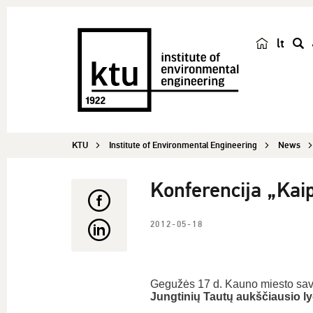
lt
s
e
a
r
c
KTU
Institute of Environmental Engineering
News
h
Konferencija „Kai
2012-05-18
Gegužės 17 d. Kauno miesto savi
Jungtinių Tautų aukščiausio l