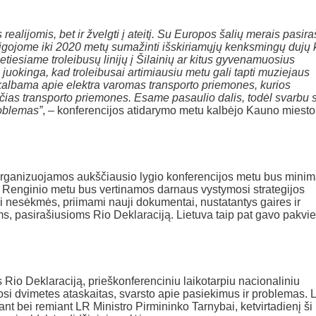
 realijomis, bet ir žvelgti į ateitį. Su Europos šalių merais pasi
reigojome iki 2020 metų sumažinti išskiriamųjų kenksmingų dujų 
etiesiame troleibusų linijų į Šilainių ar kitus gyvenamuosius
 juokinga, kad troleibusai artimiausiu metu gali tapti muziejaus
kalbama apie elektra varomas transporto priemones, kurios
čias transporto priemones. Esame pasaulio dalis, todėl svarbu s
roblemas”
, – konferencijos atidarymo metu kalbėjo Kauno miesto
 organizuojamos aukščiausio lygio konferencijos metu bus mini
. Renginio metu bus vertinamos darnaus vystymosi strategijos
 nesėkmės, priimami nauji dokumentai, nustatantys gaires ir
s, pasirašiusioms Rio Deklaraciją. Lietuva taip pat gavo pakvi
 Rio Deklaraciją, prieškonferenciniu laikotarpiu nacionaliniu
si dvimetes ataskaitas, svarsto apie pasiekimus ir problemas. 
riant bei remiant LR Ministro Pirmininko Tarnybai, ketvirtadienį ši