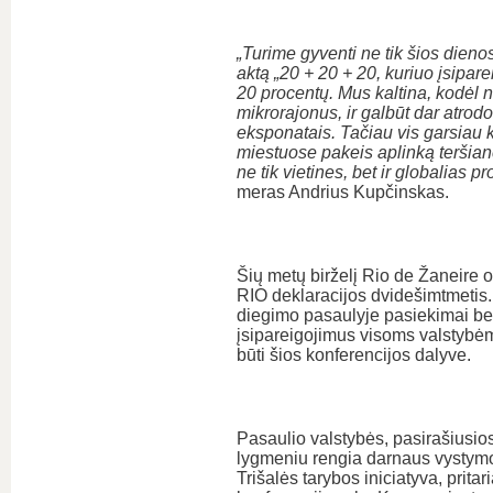
„Turime gyventi ne tik šios dienos
aktą „20 + 20 + 20, kuriuo įsipa
20 procentų. Mus kaltina, kodėl n
mikrorajonus, ir galbūt dar atrodo
eksponatais. Tačiau vis garsiau 
miestuose pakeis aplinką teršian
ne tik vietines, bet ir globalias p
meras Andrius Kupčinskas.
Šių metų birželį Rio de Žaneire
RIO deklaracijos dvidešimtmetis
diegimo pasaulyje pasiekimai bei
įsipareigojimus visoms valstybėm
būti šios konferencijos dalyve.
Pasaulio valstybės, pasirašiusios
lygmeniu rengia darnaus vystymo
Trišalės tarybos iniciatyva, prita