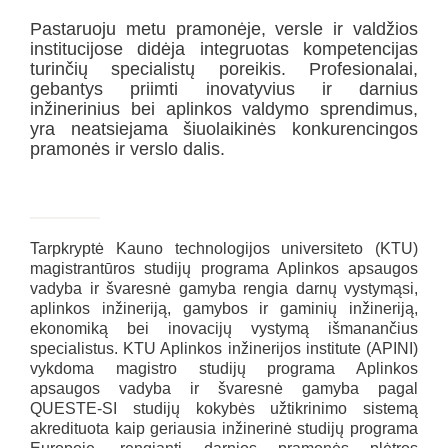
Pastaruoju metu pramonėje, versle ir valdžios
institucijose didėja integruotas kompetencijas
turinčių specialistų poreikis. Profesionalai,
gebantys priimti inovatyvius ir darnius
inžinerinius bei aplinkos valdymo sprendimus,
yra neatsiejama šiuolaikinės konkurencingos
pramonės ir verslo dalis.
Tarpkryptė Kauno technologijos universiteto (KTU)
magistrantūros studijų programa Aplinkos apsaugos
vadyba ir švaresnė gamyba rengia darnų vystymąsi,
aplinkos inžineriją, gamybos ir gaminių inžineriją,
ekonomiką bei inovacijų vystymą išmanančius
specialistus. KTU Aplinkos inžinerijos institute (APINI)
vykdoma magistro studijų programa Aplinkos
apsaugos vadyba ir švaresnė gamyba pagal
QUESTE-SI studijų kokybės užtikrinimo sistemą
akredituota kaip geriausia inžinerinė studijų programa