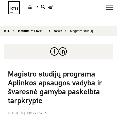
lt
s
e
a
KTU
Institute of Environmental Engineering
News
Magistro studijų programa Aplinkos apsaugos vady...
r
c
h
Magistro studijų programa
Aplinkos apsaugos vadyba ir
švaresnė gamyba paskelbta
tarpkrypte
STUDIES
| 2017-05-04