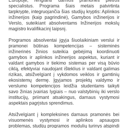
Europoje, rengianti darnios pramonės plėtros
specialistus. Programa šiais metais patvirtinta
tarpkrypte, integruojančia šias studijų kryptis: Aplinkos
inžinerijos (kaip pagrindinė), Gamybos inžinerijos ir
Verslo, suteikiant absolventams Inžinerijos mokslų
magistro kvalifikacinį laipsnį.
Programos absolventai įgyja šiuolaikiniam verslui ir
pramonei būtinas kompetencijas – sisteminės
inžinerinės žinios suteikia gebėjimą koordinuoti
gamybos ir aplinkos inžinerijos aspektus, kuriant ir
valdant gamybos ir tiekimo sistemas per visą būvio
ciklą, efektyviai naudojant išteklius ir valdant galimas
rizikas, atsižvelgiant į vykdomos veiklos ir gamtinių
ekosistemų dermę. Įgyjamos projektų valdymo ir
verslumo kompetencijos leidžia studentams taikyti
savo žinias įvairias lygiais – nuo valstybinių iki verslo
institucijų, priimant atsakingus, darnaus vystymosi
aspektais pagrįstus sprendimus.
Atsižvelgiant į kompleksines darnaus pramonės bei
visuomenės vystymosi ir aplinkos apsaugos
problemas, studijų programos modulių turinys atspindi