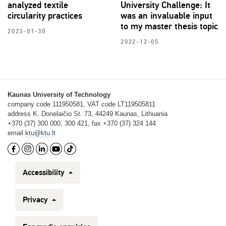
analyzed textile
University Challenge: It
circularity practices
was an invaluable input
to my master thesis topic
2023-01-30
2022-12-05
Kaunas University of Technology
company code 111950581, VAT code LT119505811
address K. Donelaičio St. 73, 44249 Kaunas, Lithuania
+370 (37) 300 000, 300 421, fax +370 (37) 324 144
email
ktu@ktu.lt
Accessibility
Privacy