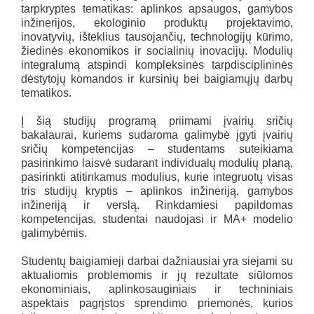
tarpkryptes tematikas: aplinkos apsaugos, gamybos
inžinerijos, ekologinio produktų projektavimo,
inovatyvių, išteklius tausojančių, technologijų kūrimo,
žiedinės ekonomikos ir socialinių inovacijų. Modulių
integralumą atspindi kompleksinės tarpdisciplininės
dėstytojų komandos ir kursinių bei baigiamųjų darbų
tematikos.
Į šią studijų programą priimami įvairių sričių
bakalaurai, kuriems sudaroma galimybė įgyti įvairių
sričių kompetencijas – studentams suteikiama
pasirinkimo laisvė sudarant individualų modulių planą,
pasirinkti atitinkamus modulius, kurie integruotų visas
tris studijų kryptis – aplinkos inžineriją, gamybos
inžineriją ir verslą. Rinkdamiesi papildomas
kompetencijas, studentai naudojasi ir MA+ modelio
galimybėmis.
Studentų baigiamieji darbai dažniausiai yra siejami su
aktualiomis problemomis ir jų rezultate siūlomos
ekonominiais, aplinkosauginiais ir techniniais
aspektais pagrįstos sprendimo priemonės, kurios