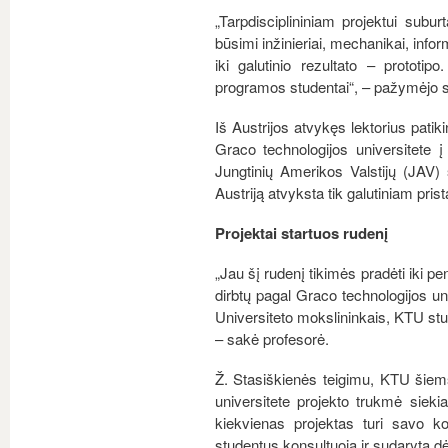
„Tarpdisciplininiam projektui subu
būsimi inžinieriai, mechanikai, infor
iki galutinio rezultato – prototip
programos studentai“, – pažymėjo se
Iš Austrijos atvykęs lektorius patik
Graco technologijos universitete 
Jungtinių Amerikos Valstijų (JAV) 
Austriją atvyksta tik galutiniam pris
Projektai startuos rudenį
„Jau šį rudenį tikimės pradėti iki 
dirbtų pagal Graco technologijos un
Universiteto mokslininkais, KTU stud
– sakė profesorė.
Ž. Stasiškienės teigimu, KTU šiems
universitete projekto trukmė sieki
kiekvienas projektas turi savo koo
studentus konsultuoja ir sudaryta 