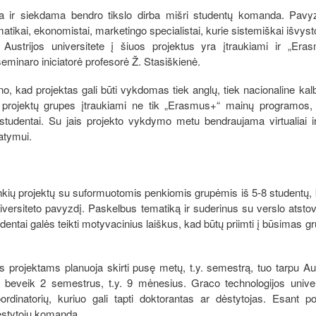
rta ir siekdama bendro tikslo dirba mišri studentų komanda. Pavyz
matikai, ekonomistai, marketingo specialistai, kurie sistemiškai išvyst
o. Austrijos universitete į šiuos projektus yra įtraukiami ir „Era
minaro iniciatorė profesorė Ž. Stasiškienė.
ino, kad projektas gali būti vykdomas tiek anglų, tiek nacionaline kal
į projektų grupes įtraukiami ne tik „Erasmus+“ mainų programos, 
studentai. Su jais projekto vykdymo metu bendraujama virtualiai ir
tatymui.
penkių projektų su suformuotomis penkiomis grupėmis iš 5-8 studentų, 
iversiteto pavyzdį. Paskelbus tematiką ir suderinus su verslo atstov
entai galės teikti motyvacinius laiškus, kad būtų priimti į būsimas gr
 projektams planuoja skirti pusę metų, t.y. semestrą, tuo tarpu Aus
a beveik 2 semestrus, t.y. 9 mėnesius. Graco technologijos univer
rdinatorių, kuriuo gali tapti doktorantas ar dėstytojas. Esant por
dėstytojų komanda.