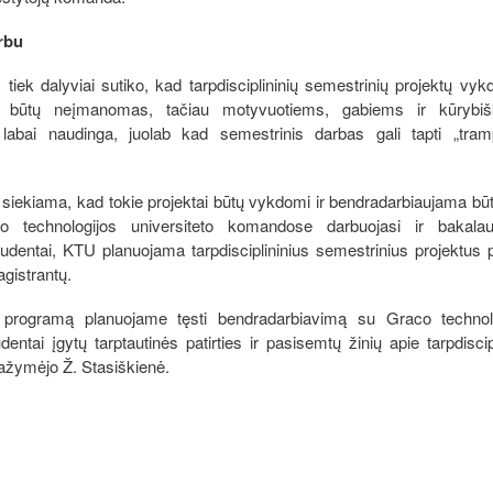
rbu
tiek dalyviai sutiko, kad tarpdisciplininių semestrinių projektų vy
s būtų neįmanomas, tačiau motyvuotiems, gabiems ir kūrybiš
abai naudinga, juolab kad semestrinis darbas gali tapti „tram
 siekiama, kad tokie projektai būtų vykdomi ir bendradarbiaujama būt
 technologijos universiteto komandose darbuojasi ir bakalau
udentai, KTU planuojama tarpdisciplininius semestrinius projektus p
agistrantų.
programą planuojame tęsti bendradarbiavimą su Graco technol
entai įgytų tarptautinės patirties ir pasisemtų žinių apie tarpdiscipl
ažymėjo Ž. Stasiškienė.