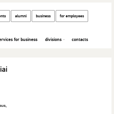
ents
alumni
business
for employees
ervices for business
divisions
contacts
iai
aus,