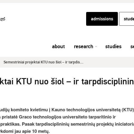
admissions
stud
about
research
studies
s
Semestriniai projektai KTU nuo šiol – ir tarpdis...
tai KTU nuo šiol – ir tarpdisciplinin
Studijų komiteto kvietimu į Kauno technologijos universitetą (KTU)
pristatė Graco technologijos universiteto tarpsritinio ir
praktikas. Pasak tarpdisciplininių semestrinių projektų iniciatori
vykdomi jau apie 10 metų.