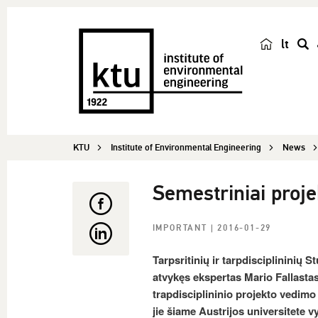
lt
s
e
a
r
c
KTU
Institute of Environmental Engineering
News
h
Semestriniai projek
IMPORTANT
| 2016-01-29
Tarpsritinių ir tarpdisciplininių 
atvykęs ekspertas Mario Fallastas 
trapdisciplininio projekto vedimo 
jie šiame Austrijos universitete 