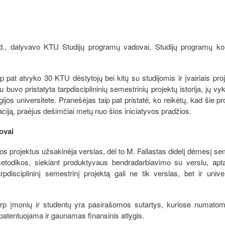
d., dalyvavo KTU Studijų programų vadovai, Studijų programų ko
pat atvyko 30 KTU dėstytojų bei kitų su studijomis ir įvairiais proj
 buvo pristatyta tarpdisciplininių semestrinių projektų istorija, jų v
jos universitete. Pranešėjas taip pat pristatė, ko reikėtų, kad šie pr
ciją, praėjus dešimčiai metų nuo šios iniciatyvos pradžios.
tovai
uos projektus užsakinėja verslas, dėl to M. Fallastas didelį dėmesį se
metodikos, siekiant produktyvaus bendradarbiavimo su verslu, apta
arpdisciplininį semestrinį projektą gali ne tik verslas, bet ir univer
tarp įmonių ir studentų yra pasirašomos sutartys, kuriose numatom
a patentuojama ir gaunamas finansinis atlygis.