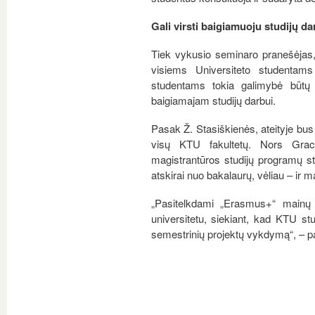
Gali virsti baigiamuoju studijų da
Tiek vykusio seminaro pranešėjas, 
visiems Universiteto studentam
studentams tokia galimybė būtų l
baigiamajam studijų darbui.
Pasak Ž. Stasiškienės, ateityje bus
visų KTU fakultetų. Nors Graco
magistrantūros studijų programų st
atskirai nuo bakalaurų, vėliau – ir m
„Pasitelkdami „Erasmus+“ mainų 
universitetu, siekiant, kad KTU stud
semestrinių projektų vykdymą“, – p