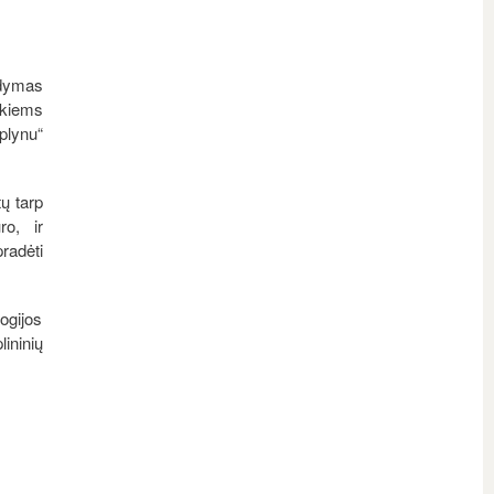
kdymas
kiems
plynu“
ų tarp
ro, ir
radėti
ogijos
ininių