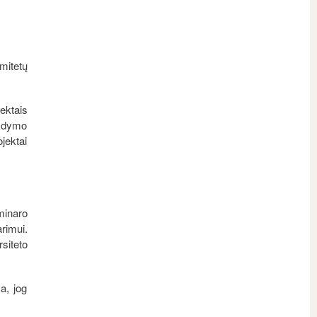
mitetų
ektais
ykdymo
ojektai
minaro
rimui.
siteto
a, jog