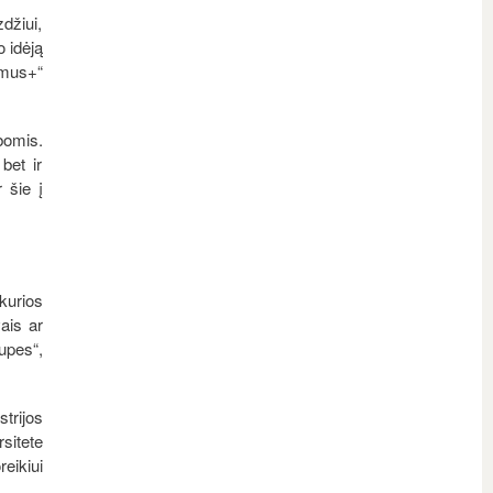
džiui,
o idėją
smus+“
bomis.
bet ir
 šie į
kurios
ais ar
upes“,
trijos
sitete
eikiui