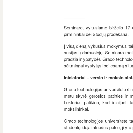
Seminare, vykusiame birželio 17 
pirmininkai bei Studijų prodekanai.
Į visą dieną vykusius mokymus taip 
susijusių darbuotojų. Seminaro metu
pradžia ir ypatybės Graco technologi
sėkmingai vystytųsi bei esamą situa
Iniciatoriai – verslo ir mokslo ats
Graco technologijos universitete ši
metu skyrė gerosios patirties ir 
Lektorius patikino, kad inicijuoti t
mokslininkai.
Graco technologijos universitete 
studentų idėjai atnešus pelno, ji yr