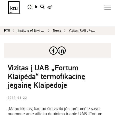
lt
s
e
a
KTU
Institute of Environmental Engineering
News
Vizitas į UAB „Fortum Klaipėda“ termofikacinę jė...
r
c
h
Vizitas į UAB „Fortum
Klaipėda“ termofikacinę
jėgainę Klaipėdoje
2014-01-22
„Mano tikslas, kad po šio vizito jūs turėtumėte savo
nuomonę apie atliekų deginimą ir apie UAB „Fortum