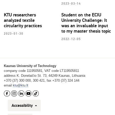
2023-03-14
KTU researchers
Student on the ECIU
analyzed textile
University Challenge: It
circularity practices
was an invaluable input
to my master thesis topic
2023-01-30
2022-12-05
Kaunas University of Technology
company code 111950581, VAT code LT119505811
address K. Donelaičio St. 73, 44249 Kaunas, Lithuania
+370 (37) 300 000, 300 421, fax +370 (37) 324 144
email
ktu@ktu.lt
Accessibility