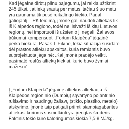
Kad jėgainė dirbtų pilnu pajėgumu, jai reikia užtikrinti
245 tūkst. t atliekų srautą per metus, tačiau šiuo metu
yra gaunama tik pusė reikalingo kiekio. Pagal
galiojantį TIPK leidimą, įmonė gali naudoti atliekas tik
iš Klaipėdos regiono, todėl nei įsivežti iš kitų Lietuvos
regionų, nei importuoti iš užsienio ji negali. Žaliavos
trūkumui kompensuoti „Fortum Klaipėda“ jėgainė
perka biokurą. Pasak T. Eikino, tokia situacija susidarė
dėl prastos atliekų apskaitos, kuria remiantis buvo
suprojektuota jėgainė: „Kai įmonė pradėjo veikti,
pasimatė realūs atliekų kiekiai, kurie buvo žymiai
mažesni“.
Į „Fortum Klaipėda“ jėgainę atliekos atkeliauja iš
Klaipėdos regioninio (Dumpių) sąvartyno po antrinio
rūšiavimo ir naudingų žaliavų (stiklo, plastiko, metalo)
atskyrimo. Įmonė taip pat gali priimti stambiagabarites
atliekas, kurioms susmulkinti yra įrengtas šrederis.
Faktinis tokio kuro kaloringumas siekia 7,5-8 MJ/kg.