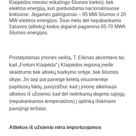
Klaipėdos miestui reikalingo šilumos kiekio), tiek
elektros energiją, kuri parduodama nacionaliniuose
tinkluose. Jėgainės galingumas – 85 MW šilumos ir 20
MW elektros energijos. Šiuo metu dėl nepakankamo
žaliavos (atliekų) kiekio jėgainė pagamina 65-70 MWh
šilumos energijos.
Pristatydamas įmonės veiklą, T. Eikinas akcentavo tai,
kad „Fortum Klaipėda“ į Klaipėdos regioną įnešė
skaidrumo tiek atliekų tvarkymo srityje, tiek šilumos
ūkyje. Jis taip pat paneigė keletą visuomenėje
paplitusių faktų, pavyzdžiui: kad į įmonę atkeliauja
atliekos iš užsienio; kad dėl netinkamų degimo sąlygų
(nepakankamos temperatūros) į aplinką išskiriami
pavojingi teršalai.
Atliekos iš užsienio nėra importuojamos