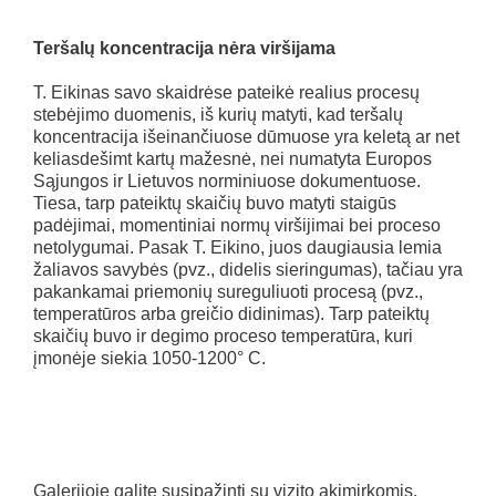
Teršalų koncentracija nėra viršijama
T. Eikinas savo skaidrėse pateikė realius procesų
stebėjimo duomenis, iš kurių matyti, kad teršalų
koncentracija išeinančiuose dūmuose yra keletą ar net
keliasdešimt kartų mažesnė, nei numatyta Europos
Sąjungos ir Lietuvos norminiuose dokumentuose.
Tiesa, tarp pateiktų skaičių buvo matyti staigūs
padėjimai, momentiniai normų viršijimai bei proceso
netolygumai. Pasak T. Eikino, juos daugiausia lemia
žaliavos savybės (pvz., didelis sieringumas), tačiau yra
pakankamai priemonių sureguliuoti procesą (pvz.,
temperatūros arba greičio didinimas). Tarp pateiktų
skaičių buvo ir degimo proceso temperatūra, kuri
įmonėje siekia 1050-1200° C.
Galerijoje galite susipažinti su vizito akimirkomis.