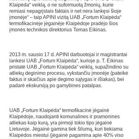
Klaipėda“ veiklą, o ne suformuotą žmonių, kurie
remiasi nepagrįstais faktais ir net nėra lankęsi šioje
įmonėje“ – taip APINI vizitą UAB „Fortum Klaipėda“
termofikacinėje jėgainėje Klaipėdoje pradėjo šios
įmonės technikos direktorius Tomas Eikinas.
2013 m. sausio 17 d. APINI darbuotojai ir magistrantai
lankėsi UAB „Fortum Klaipėda“, kurioje p. T. Eikinas
pristatė UAB „Fortum Klaipėda“ veiklą, supažindino su
atliekų deginimo procesu, vykstančiu įmonėje (pateikė
faktus ir skaičius apie degimo sąlygas ir išlakas), bei
padarė ekskursiją po gamybines patalpas.
UAB „Fortum Klaipėda“ termofikacinė jėgainė
Klaipėdoje, naudojanti komunalines ir pramonines
atliekas kaip kurą, yra pirmoji tokio tipo jėgainė
Lietuvoje. Jėgainė gamina tiek šilumą, kuri tiekiama
Klaipėdos miestui (jėgainė pagamina apie 40% viso